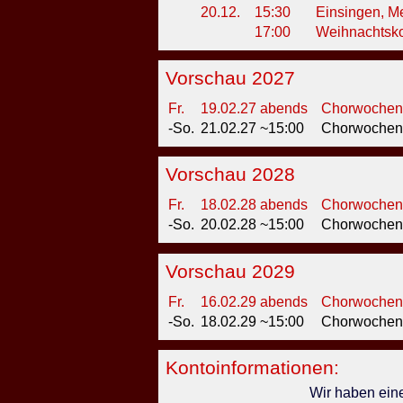
20.12.
15:30
Einsingen, M
17:00
Weihnachtsko
Vorschau 2027
Fr.
19.02.27
abends
Chorwochene
-So.
21.02.27
~15:00
Chorwochen
Vorschau 2028
Fr.
18.02.28
abends
Chorwochene
-So.
20.02.28
~15:00
Chorwochen
Vorschau 2029
Fr.
16.02.29
abends
Chorwochene
-So.
18.02.29
~15:00
Chorwochen
Kontoinformationen:
Wir haben ein