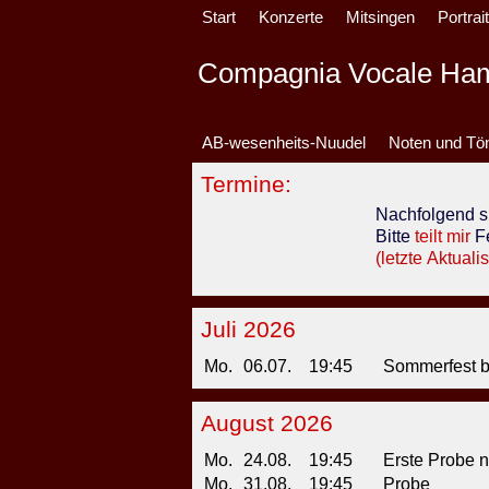
Start
Konzerte
Mitsingen
Portrai
Compagnia V
o
cale Ha
AB-wesenheits-Nuudel
Noten und Tö
Termine:
Nachfolgend si
Bitte
teilt mir
Fe
(letzte Aktuali
Juli 2026
Mo.
06.07.
19:45
Sommerfest be
August 2026
Mo.
24.08.
19:45
Erste Probe 
Mo.
31.08.
19:45
Probe