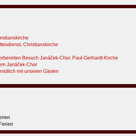
istianskirche
tesdienst, Christianskirche
Vorbereiten Besuch Janáček-Chor, Paul-Gerhardt-Kirche
dem Janáček-Chor
mütlich mit unseren Gästen
erien
Ferien