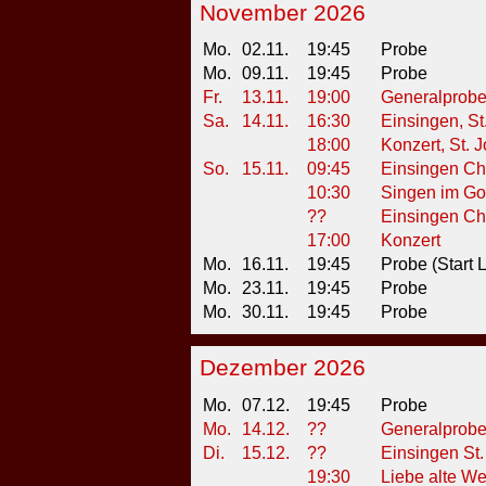
November 2026
Mo.
02.11.
19:45
Probe
Mo.
09.11.
19:45
Probe
Fr.
13.11.
19:00
Generalprobe
Sa.
14.11.
16:30
Einsingen, St
18:00
Konzert, St. 
So.
15.11.
09:45
Einsingen Chr
10:30
Singen im Got
??
Einsingen Chr
17:00
Konzert
Mo.
16.11.
19:45
Probe (Start
Mo.
23.11.
19:45
Probe
Mo.
30.11.
19:45
Probe
Dezember 2026
Mo.
07.12.
19:45
Probe
Mo.
14.12.
??
Generalprobe 
Di.
15.12.
??
Einsingen St.
19:30
Liebe alte Wei