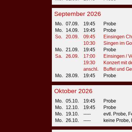
September 2026
Mo.
07.09.
19:45
Probe
Mo.
14.09.
19:45
Probe
So.
20.09.
09:45
Einsingen Chr
10:30
Singen im Got
Mo.
21.09.
19:45
Probe
Sa.
26.09.
17:00
Einsingen / 
19:30
Konzert mit 
anschl.
Buffet und Ge
Mo.
28.09.
19:45
Probe
Oktober 2026
Mo.
05.10.
19:45
Probe
Mo.
12.10.
19:45
Probe
Mo.
19.10.
-----
evtl. Probe, F
Mo.
26.10.
-----
keine Probe, 