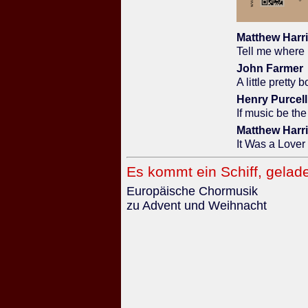
Matthew Harr
Tell me where 
John Farmer
A little pretty 
Henry Purcell
If music be the
Matthew Harr
It Was a Lover
Es kommt ein Schiff, gelad
Europäische Chormusik
zu Advent und Weihnacht