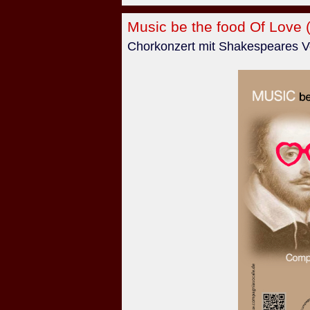
Music be the food Of Love 
Chorkonzert mit Shakespeares V