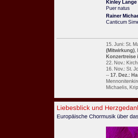
Kinley Lange
Puer natus
Rainer Micha
Canticum Sim
15. Juni: St. M
(Mitwirkung)
,
Konzertreise 
22. Nov.: Kirc
16. Nov.: St. 
--
17. Dez.: Ha
Mennonitenkirc
Michaelis, Kr
Liebesblick und Herzgedan
Europäische Chormusik über das