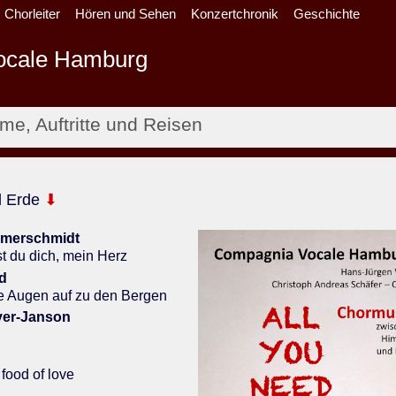
Chorleiter
Hören und Sehen
Konzertchronik
Geschichte
o
cale Hamburg
e, Auftritte und Reisen
 Erde
⬇
merschmidt
t du dich, mein Herz
d
e Augen auf zu den Bergen
yer-Janson
 food of love