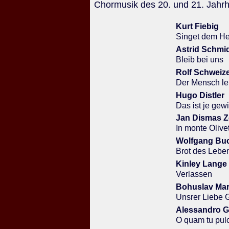
Chormusik des 20. und 21. Jahr
Kurt Fiebig
Singet dem He
Astrid Schmi
Bleib bei uns
Rolf Schweiz
Der Mensch le
Hugo Distler
Das ist je gew
Jan Dismas Z
In monte Olivet
Wolfgang Bu
Brot des Lebe
Kinley Lange
Verlassen
Bohuslav Mar
Unsrer Liebe 
Alessandro Gr
O quam tu pul