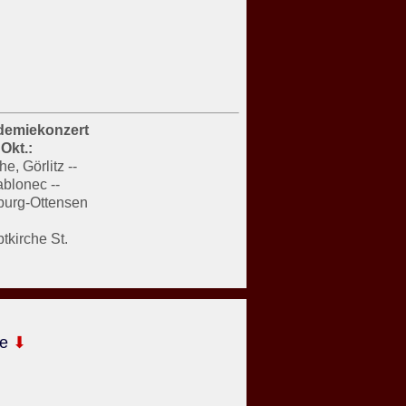
kademiekonzert
 Okt.:
he, Görlitz --
ablonec --
mburg-Ottensen
tkirche St.
le
⬇