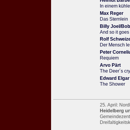
Helmut Barbe
In einem kühl
Max Reger
Das Sternlein
Billy Joel/Bob
And so it goes
Rolf Schweiz
Der Mensch le
Peter Corneli
Requiem
Arvo Pärt
The Deer´s cr
Edward Elgar
The Shower
25. April: Nor
Heidelberg un
Gemeindezentr
Dreifaltigkeits