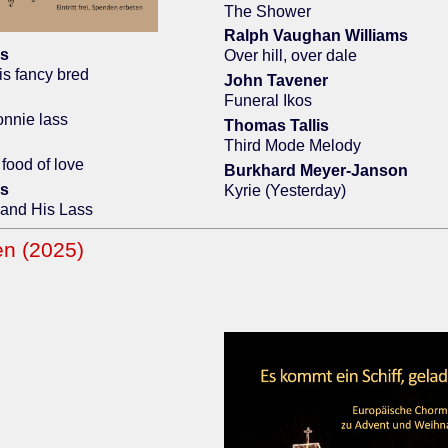
The Shower
Ralph Vaughan Williams
is
Over hill, over dale
is fancy bred
John Tavener
Funeral Ikos
bonnie lass
Thomas Tallis
Third Mode Melody
 food of love
Burkhard Meyer-Janson
is
Kyrie (Yesterday)
 and His Lass
en (2025)