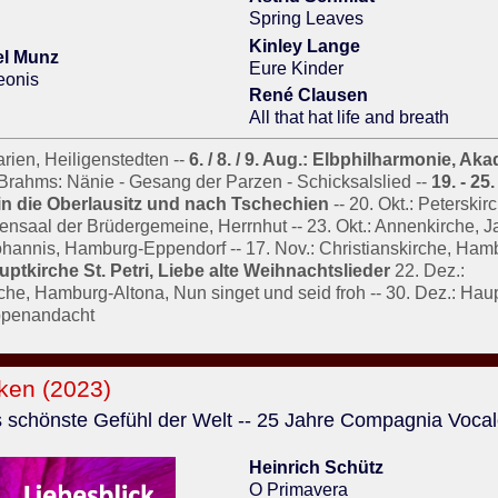
Spring Leaves
Kinley Lange
el Munz
Eure Kinder
eonis
René Clausen
All that hat life and breath
arien, Heiligenstedten --
6. / 8. / 9. Aug.: Elbphilharmonie, A
 Brahms: Nänie - Gesang der Parzen - Schicksalslied --
19. - 25.
in die Oberlausitz und nach Tschechien
-- 20. Okt.: Peterskirc
hensaal der Brüdergemeine, Herrnhut -- 23. Okt.: Annenkirche, J
Johannis, Hamburg-Eppendorf -- 17. Nov.: Christianskirche, Ha
uptkirche St. Petri, Liebe alte Weihnachtslieder
22. Dez.:
he, Hamburg-Altona, Nun singet und seid froh -- 30. Dez.: Haup
ippenandacht
ken (2023)
 schönste Gefühl der Welt -- 25 Jahre Compagnia Voca
Heinrich Schütz
O Primavera