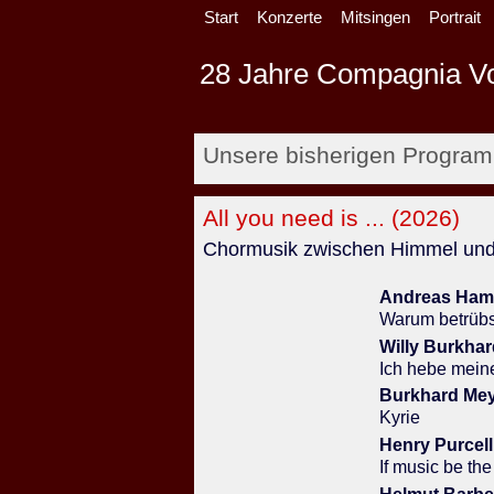
Start
Konzerte
Mitsingen
Portrait
28 Jahre Compagnia V
Unsere bisherigen Programm
All you need is ... (2026)
Chormusik zwischen Himmel und
Andreas Ham
Warum betrübs
Willy Burkhar
Ich hebe mein
Burkhard Me
Kyrie
Henry Purcell
If music be the