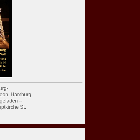
urg-
imeon, Hamburg
geladen --
uptkirche St.