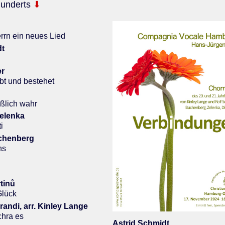
hunderts
⬇
rrn ein neues Lied
dt
er
bt und bestehet
ißlich wahr
elenka
i
chenberg
ns
tinů
Glück
andi, arr. Kinley Lange
chra es
Astrid Schmidt