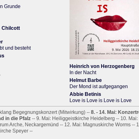
en Grunde
 Chilcott
er
bt und besteht
us
Heinrich von Herzogenberg
In der Nacht
y
Helmut Barbe
Der Mond ist aufgegangen
Abbie Betinis
Love is Love is Love is Love
dklang Begegnungskonzert (Mitwirkung) --
8. - 14. Mai: Konzert
d in die Pfalz
-- 9. Mai: Heiliggeistkirche Heidelberg -- 10. Mai:
um Arche, Neckargemünd -- 12. Mai: Magnuskirche Worms -- 1
kirche Speyer --