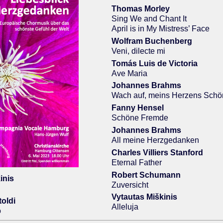
Thomas Morley
Sing We and Chant It
April is in My Mistress’ Face
Wolfram Buchenberg
Veni, dilecte mi
Tomás Luis de Victoria
Ave Maria
Johannes Brahms
Wach auf, meins Herzens Schö
Fanny Hensel
Schöne Fremde
Johannes Brahms
All meine Herzgedanken
Charles Villiers Stanford
Eternal Father
Robert Schumann
inis
Zuversicht
Vytautas Miškinis
oldi
Alleluja
o