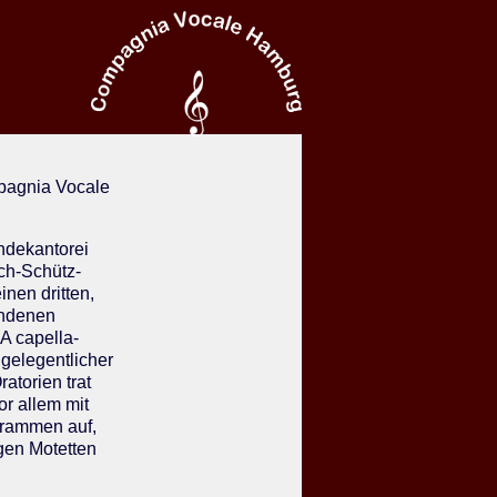
mpagnia Vocale
ndekantorei
ch-Schütz-
inen dritten,
undenen
A capella-
gelegentlicher
ratorien trat
r allem mit
grammen auf,
gen Motetten