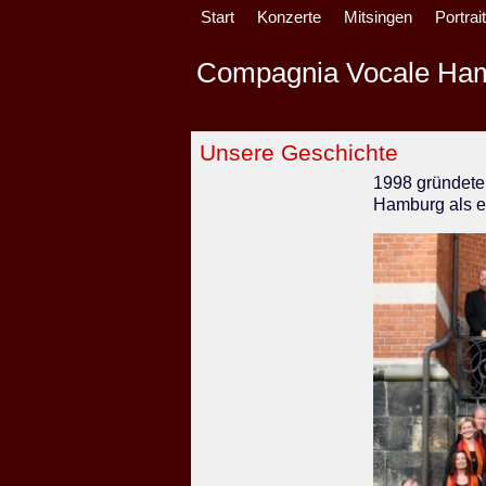
Start
Konzerte
Mitsingen
Portrai
Compagnia V
o
cale Ha
Unsere Geschichte
1998 gründete
Hamburg als e