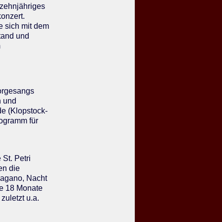
 zehnjähriges
onzert.
e sich mit dem
tand und
m
horgesangs
n und
e (Klopstock-
rogramm für
St. Petri
en die
Nagano, Nacht
le 18 Monate
uletzt u.a.