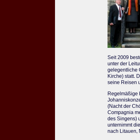
Seit 2009 bes
unter der Lei
gelegentliche
Kirche) statt.
seine Reisen u
Regelmäßige K
Johanniskonzer
(Nacht der Chö
Compagnia meh
des Singens) 
unternimmt die
nach Litauen, 