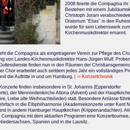
2008 feierte die Compagnia ihr
Bestehen mit einem Jubiläumsk
Christoph Joram verabschiedet
Oratorium "Elias" in den Ruhes
wurde für sein Lebenswerk zu
Kirchenmusikdirektor ernannt.
teht die Compagnia als eingetragener Verein zur Pflege des C
tung von Landes-Kirchenmusikdirektor Hans-Jürgen Wulf. Probe
 Gottesdienste finden nun in den Räumen der Christiansgemeind
 Der Chor erarbeitet auch seitdem jedes Jahr ein vollständiges P
nd die Auftritte in und um Hamburg.
| -> Konzertchronik
onzerte finden insbesondere in St. Johannis (Eppendorfer
te), der Mennonitenkirche Altona (Advent) und der Hauptkirche 
re, Liebe alte Weihnachtslieder) statt. Besondere Anlässe führt
rfach in die Elbphilharmonie (Akademiekonzerte unter Kent 
und in andere Hamburger Hauptkirchen (Krippenandachten). Al
 Compagnia mit dem aktuellen Programm eine Konzerttournee, z
Niedersachsen, Spanien und in die Lausitz.