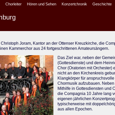
t
Chorleiter
Hören und Sehen
Konzertchronik
Geschichte
mburg
 Christoph Joram, Kantor an der Ottenser Kreuzkirche, die Co
inen Kammerchor aus 24 fortgeschrittenen Amateursängern.
Das Ziel war, neben der Gemei
(Gottesdienste) und dem Heinri
Chor (Oratorien mit Orchester) e
nicht an den Kirchenkreis geb
Klangkörper für anspruchsvolle 
Chormusik aufzubauen. Neben 
Mithilfe in Gottesdiensten und O
die Compagnia 10 Jahre lang vo
eigenen jährlichen Konzertpro
typischerweise mit doppelchöri
aus allen Epochen.